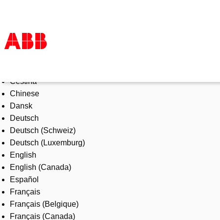
Select Language
Products & Solutions
Čeština
Industries
Chinese
Services
Dansk
About us
Deutsch
Where to buy
Deutsch (Schweiz)
Contact us
Deutsch (Luxemburg)
Careers
English
English (Canada)
Español
Français
Français (Belgique)
Français (Canada)