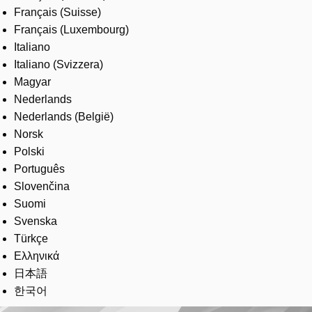
Français (Suisse)
Français (Luxembourg)
Italiano
Italiano (Svizzera)
Magyar
Nederlands
Nederlands (België)
Norsk
Polski
Português
Slovenčina
Suomi
Svenska
Türkçe
Ελληνικά
日本語
한국어