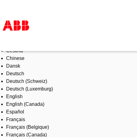
Select Language
Products & Solutions
Čeština
Industries
Chinese
Services
Dansk
About us
Deutsch
Where to buy
Deutsch (Schweiz)
Contact us
Deutsch (Luxemburg)
Careers
English
English (Canada)
Español
Français
Français (Belgique)
Français (Canada)