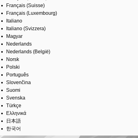
Français (Suisse)
Français (Luxembourg)
Italiano
Italiano (Svizzera)
Magyar
Nederlands
Nederlands (België)
Norsk
Polski
Português
Slovenčina
Suomi
Svenska
Türkçe
Ελληνικά
日本語
한국어