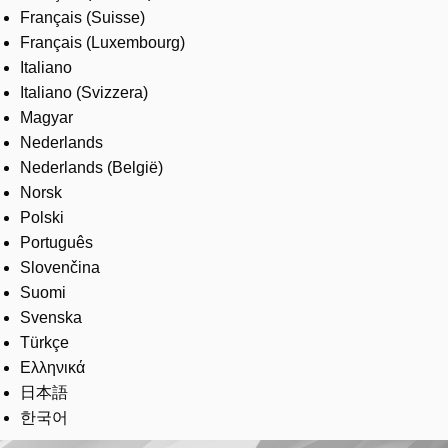
Français (Suisse)
Français (Luxembourg)
Italiano
Italiano (Svizzera)
Magyar
Nederlands
Nederlands (België)
Norsk
Polski
Português
Slovenčina
Suomi
Svenska
Türkçe
Ελληνικά
日本語
한국어