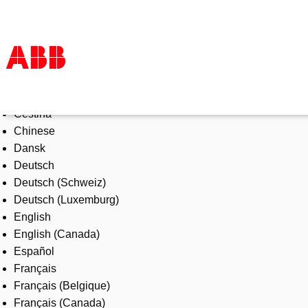
Select Language
Products & Solutions
Čeština
Industries
Chinese
Services
Dansk
About us
Deutsch
Where to buy
Deutsch (Schweiz)
Contact us
Deutsch (Luxemburg)
Careers
English
English (Canada)
Español
Français
Français (Belgique)
Français (Canada)