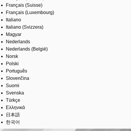
Français (Suisse)
Français (Luxembourg)
Italiano
Italiano (Svizzera)
Magyar
Nederlands
Nederlands (België)
Norsk
Polski
Português
Slovenčina
Suomi
Svenska
Türkçe
Ελληνικά
日本語
한국어