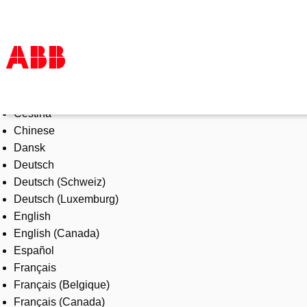
Select Language
Products & Solutions
Čeština
Industries
Chinese
Services
Dansk
About us
Deutsch
Where to buy
Deutsch (Schweiz)
Contact us
Deutsch (Luxemburg)
Careers
English
English (Canada)
Español
Français
Français (Belgique)
Français (Canada)