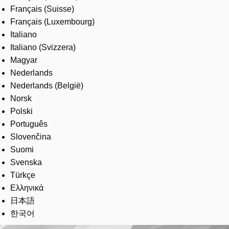
Français (Suisse)
Français (Luxembourg)
Italiano
Italiano (Svizzera)
Magyar
Nederlands
Nederlands (België)
Norsk
Polski
Português
Slovenčina
Suomi
Svenska
Türkçe
Ελληνικά
日本語
한국어