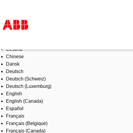
Select Language
Products & Solutions
Čeština
Industries
Chinese
Services
Dansk
About us
Deutsch
Where to buy
Deutsch (Schweiz)
Contact us
Deutsch (Luxemburg)
Careers
English
English (Canada)
Español
Français
Français (Belgique)
Français (Canada)