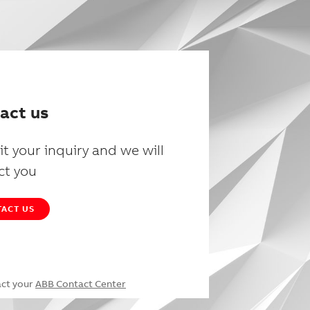
act us
t your inquiry and we will
ct you
ACT US
act your
ABB Contact Center