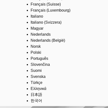
Français (Suisse)
Français (Luxembourg)
Italiano
Italiano (Svizzera)
Magyar
Nederlands
Nederlands (België)
Norsk
Polski
Português
Slovenčina
Suomi
Svenska
Türkçe
Ελληνικά
日本語
한국어