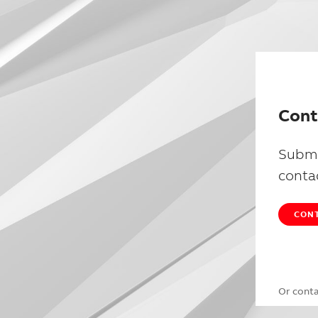
Cont
Submi
conta
CONT
Or cont