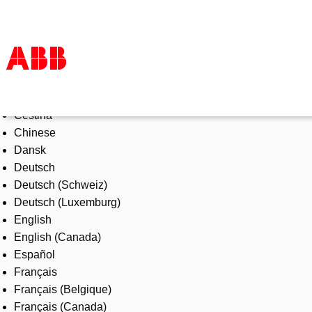
Select Language
Products & Solutions
Čeština
Industries
Chinese
Services
Dansk
About us
Deutsch
Where to buy
Deutsch (Schweiz)
Contact us
Deutsch (Luxemburg)
Careers
English
English (Canada)
Español
Français
Français (Belgique)
Français (Canada)