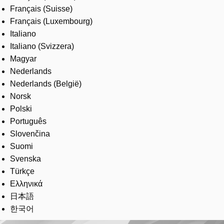
Français (Suisse)
Français (Luxembourg)
Italiano
Italiano (Svizzera)
Magyar
Nederlands
Nederlands (België)
Norsk
Polski
Português
Slovenčina
Suomi
Svenska
Türkçe
Ελληνικά
日本語
한국어