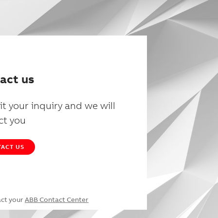
act us
t your inquiry and we will
ct you
ACT US
act your
ABB Contact Center