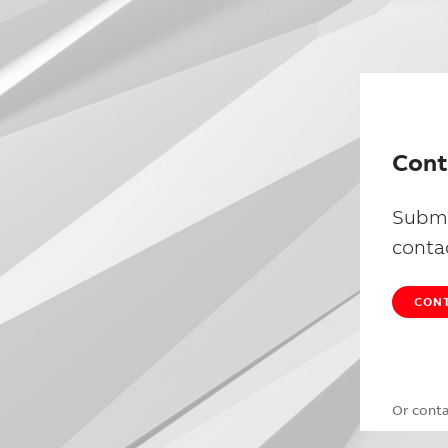
Cont
Submi
conta
CONT
Or cont