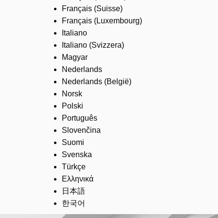
Français (Suisse)
Français (Luxembourg)
Italiano
Italiano (Svizzera)
Magyar
Nederlands
Nederlands (België)
Norsk
Polski
Português
Slovenčina
Suomi
Svenska
Türkçe
Ελληνικά
日本語
한국어