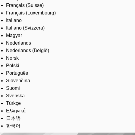
Français (Suisse)
Français (Luxembourg)
Italiano
Italiano (Svizzera)
Magyar
Nederlands
Nederlands (België)
Norsk
Polski
Português
Slovenčina
Suomi
Svenska
Türkçe
Ελληνικά
日本語
한국어