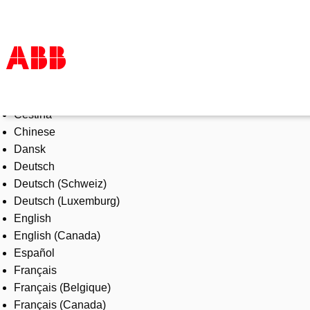
Select Language
Products & Solutions
Čeština
Industries
Chinese
Services
Dansk
About us
Deutsch
Where to buy
Deutsch (Schweiz)
Contact us
Deutsch (Luxemburg)
Careers
English
English (Canada)
Español
Français
Français (Belgique)
Français (Canada)