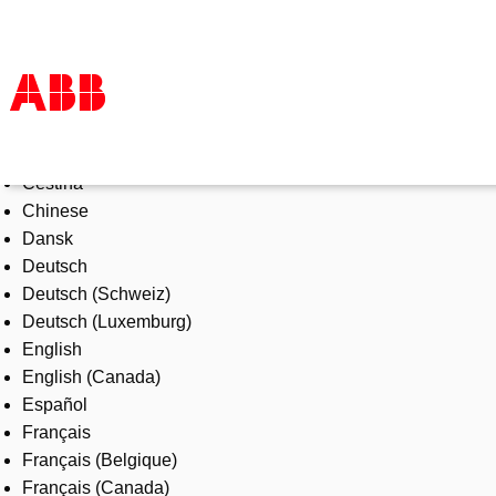
Select Language
Products & Solutions
Čeština
Industries
Chinese
Services
Dansk
About us
Deutsch
Where to buy
Deutsch (Schweiz)
Contact us
Deutsch (Luxemburg)
Careers
English
English (Canada)
Español
Français
Français (Belgique)
Français (Canada)