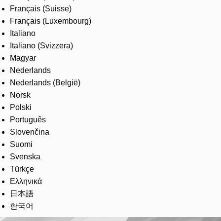
Français (Suisse)
Français (Luxembourg)
Italiano
Italiano (Svizzera)
Magyar
Nederlands
Nederlands (België)
Norsk
Polski
Português
Slovenčina
Suomi
Svenska
Türkçe
Ελληνικά
日本語
한국어