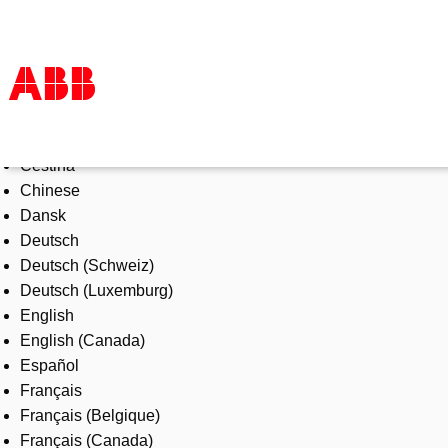
Select Language
Products & Solutions
Čeština
Industries
Chinese
Services
Dansk
About us
Deutsch
Where to buy
Deutsch (Schweiz)
Contact us
Deutsch (Luxemburg)
Careers
English
English (Canada)
Español
Français
Français (Belgique)
Français (Canada)