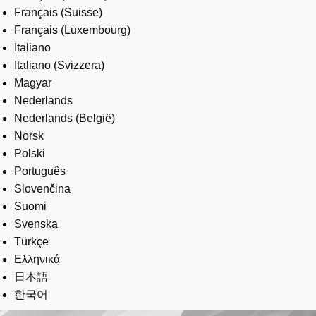
Français (Suisse)
Français (Luxembourg)
Italiano
Italiano (Svizzera)
Magyar
Nederlands
Nederlands (België)
Norsk
Polski
Português
Slovenčina
Suomi
Svenska
Türkçe
Ελληνικά
日本語
한국어