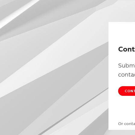
Cont
Submi
conta
CONT
Or cont