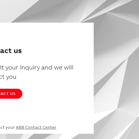
act us
t your inquiry and we will
ct you
ACT US
act your
ABB Contact Center