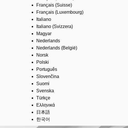
Français (Suisse)
Français (Luxembourg)
Italiano
Italiano (Svizzera)
Magyar
Nederlands
Nederlands (België)
Norsk
Polski
Português
Slovenčina
Suomi
Svenska
Türkçe
Ελληνικά
日本語
한국어