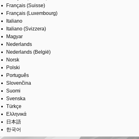
Français (Suisse)
Français (Luxembourg)
Italiano
Italiano (Svizzera)
Magyar
Nederlands
Nederlands (België)
Norsk
Polski
Português
Slovenčina
Suomi
Svenska
Türkçe
Ελληνικά
日本語
한국어