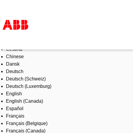
Select Language
Products & Solutions
Čeština
Industries
Chinese
Services
Dansk
About us
Deutsch
Where to buy
Deutsch (Schweiz)
Contact us
Deutsch (Luxemburg)
Careers
English
English (Canada)
Español
Français
Français (Belgique)
Français (Canada)