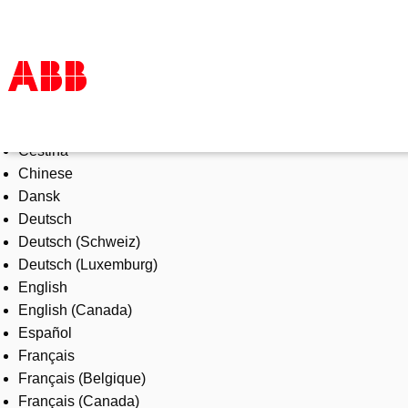
Select Language
Products & Solutions
Čeština
Industries
Chinese
Services
Dansk
About us
Deutsch
Where to buy
Deutsch (Schweiz)
Contact us
Deutsch (Luxemburg)
Careers
English
English (Canada)
Español
Français
Français (Belgique)
Français (Canada)