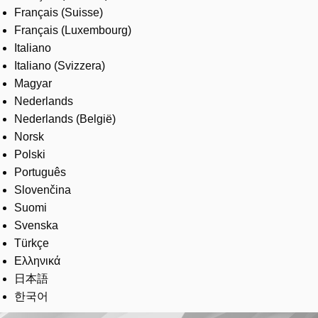
Français (Suisse)
Français (Luxembourg)
Italiano
Italiano (Svizzera)
Magyar
Nederlands
Nederlands (België)
Norsk
Polski
Português
Slovenčina
Suomi
Svenska
Türkçe
Ελληνικά
日本語
한국어