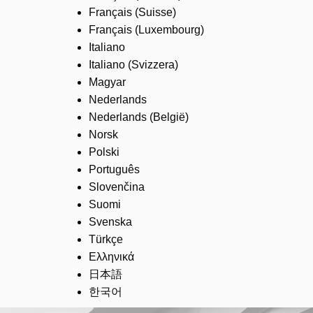
Français (Suisse)
Français (Luxembourg)
Italiano
Italiano (Svizzera)
Magyar
Nederlands
Nederlands (België)
Norsk
Polski
Português
Slovenčina
Suomi
Svenska
Türkçe
Ελληνικά
日本語
한국어