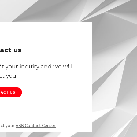
act us
t your inquiry and we will
ct you
ACT US
act your
ABB Contact Center