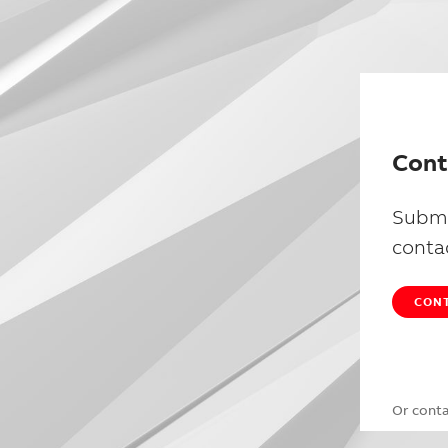
Cont
Submi
conta
CONT
Or cont