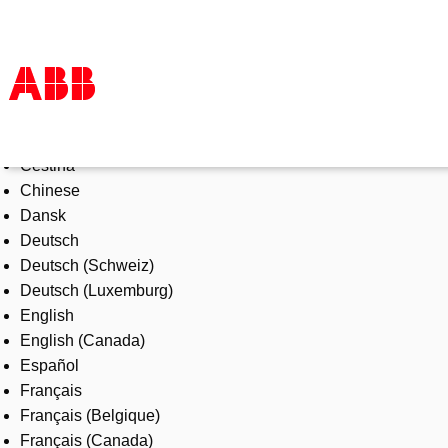
Select Language
Products & Solutions
Čeština
Industries
Chinese
Services
Dansk
About us
Deutsch
Where to buy
Deutsch (Schweiz)
Contact us
Deutsch (Luxemburg)
Careers
English
English (Canada)
Español
Français
Français (Belgique)
Français (Canada)