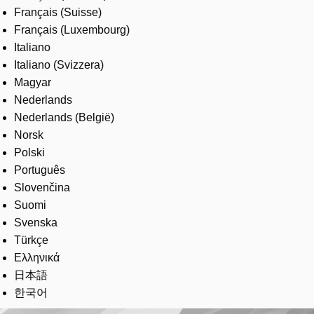
Français (Suisse)
Français (Luxembourg)
Italiano
Italiano (Svizzera)
Magyar
Nederlands
Nederlands (België)
Norsk
Polski
Português
Slovenčina
Suomi
Svenska
Türkçe
Ελληνικά
日本語
한국어