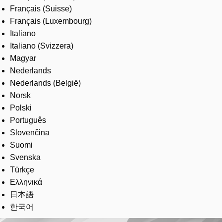
Français (Suisse)
Français (Luxembourg)
Italiano
Italiano (Svizzera)
Magyar
Nederlands
Nederlands (België)
Norsk
Polski
Português
Slovenčina
Suomi
Svenska
Türkçe
Ελληνικά
日本語
한국어