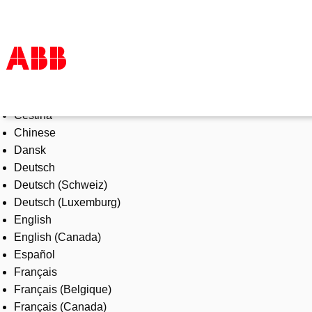
Select Language
Products & Solutions
Čeština
Industries
Chinese
Services
Dansk
About us
Deutsch
Where to buy
Deutsch (Schweiz)
Contact us
Deutsch (Luxemburg)
Careers
English
English (Canada)
Español
Français
Français (Belgique)
Français (Canada)