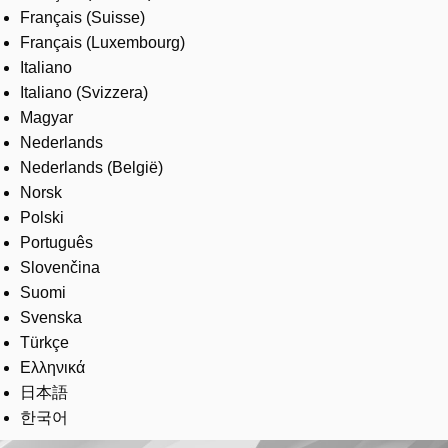
Français (Suisse)
Français (Luxembourg)
Italiano
Italiano (Svizzera)
Magyar
Nederlands
Nederlands (België)
Norsk
Polski
Português
Slovenčina
Suomi
Svenska
Türkçe
Ελληνικά
日本語
한국어