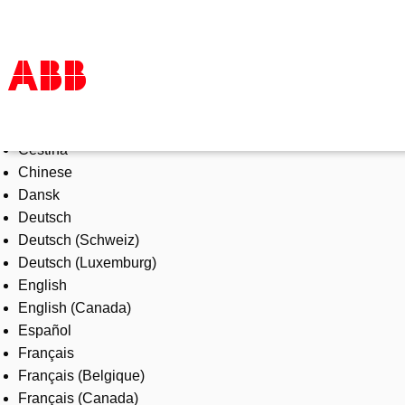
Select Language
Products & Solutions
Čeština
Industries
Chinese
Services
Dansk
About us
Deutsch
Where to buy
Deutsch (Schweiz)
Contact us
Deutsch (Luxemburg)
Careers
English
English (Canada)
Español
Français
Français (Belgique)
Français (Canada)