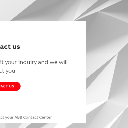
act us
t your inquiry and we will
ct you
ACT US
act your
ABB Contact Center