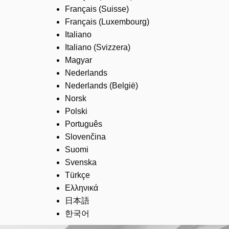
Français (Suisse)
Français (Luxembourg)
Italiano
Italiano (Svizzera)
Magyar
Nederlands
Nederlands (België)
Norsk
Polski
Português
Slovenčina
Suomi
Svenska
Türkçe
Ελληνικά
日本語
한국어