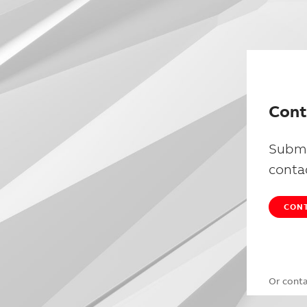
Cont
Submi
conta
CONT
Or cont