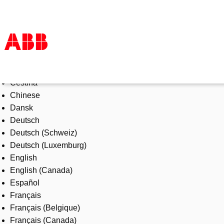
Select Language
Products & Solutions
Čeština
Industries
Chinese
Services
Dansk
About us
Deutsch
Where to buy
Deutsch (Schweiz)
Contact us
Deutsch (Luxemburg)
Careers
English
English (Canada)
Español
Français
Français (Belgique)
Français (Canada)