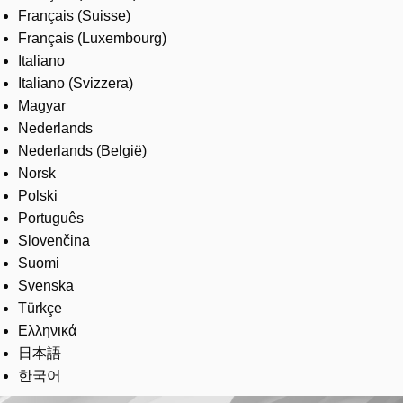
Français (Suisse)
Français (Luxembourg)
Italiano
Italiano (Svizzera)
Magyar
Nederlands
Nederlands (België)
Norsk
Polski
Português
Slovenčina
Suomi
Svenska
Türkçe
Ελληνικά
日本語
한국어