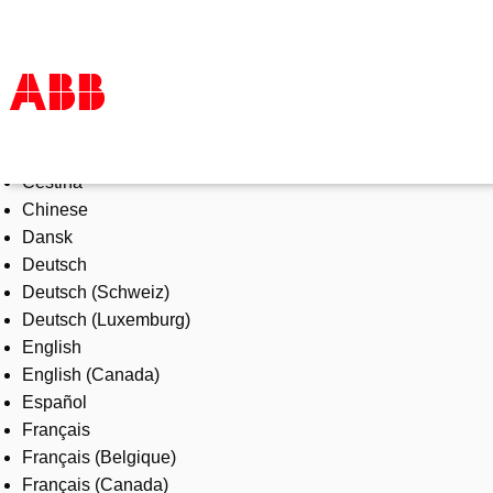
Select Language
Products & Solutions
Čeština
Industries
Chinese
Services
Dansk
About us
Deutsch
Where to buy
Deutsch (Schweiz)
Contact us
Deutsch (Luxemburg)
Careers
English
English (Canada)
Español
Français
Français (Belgique)
Français (Canada)