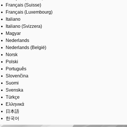
Français (Suisse)
Français (Luxembourg)
Italiano
Italiano (Svizzera)
Magyar
Nederlands
Nederlands (België)
Norsk
Polski
Português
Slovenčina
Suomi
Svenska
Türkçe
Ελληνικά
日本語
한국어