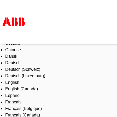
Select Language
Products & Solutions
Čeština
Industries
Chinese
Services
Dansk
About us
Deutsch
Where to buy
Deutsch (Schweiz)
Contact us
Deutsch (Luxemburg)
Careers
English
English (Canada)
Español
Français
Français (Belgique)
Français (Canada)