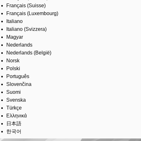
Français (Suisse)
Français (Luxembourg)
Italiano
Italiano (Svizzera)
Magyar
Nederlands
Nederlands (België)
Norsk
Polski
Português
Slovenčina
Suomi
Svenska
Türkçe
Ελληνικά
日本語
한국어