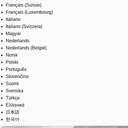
Français (Suisse)
Français (Luxembourg)
Italiano
Italiano (Svizzera)
Magyar
Nederlands
Nederlands (België)
Norsk
Polski
Português
Slovenčina
Suomi
Svenska
Türkçe
Ελληνικά
日本語
한국어