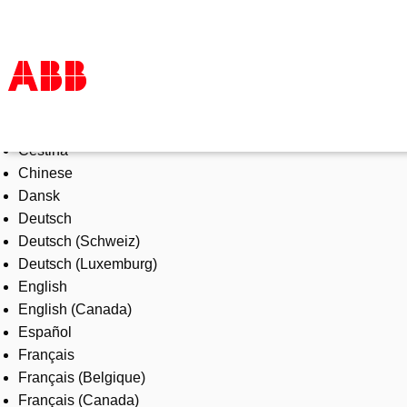
Select Language
Products & Solutions
Čeština
Industries
Chinese
Services
Dansk
About us
Deutsch
Where to buy
Deutsch (Schweiz)
Contact us
Deutsch (Luxemburg)
Careers
English
English (Canada)
Español
Français
Français (Belgique)
Français (Canada)