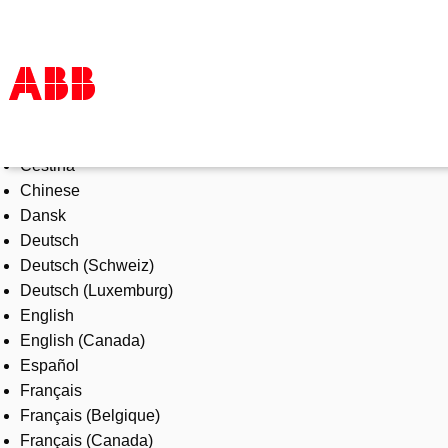
Select Language
Products & Solutions
Čeština
Industries
Chinese
Services
Dansk
About us
Deutsch
Where to buy
Deutsch (Schweiz)
Contact us
Deutsch (Luxemburg)
Careers
English
English (Canada)
Español
Français
Français (Belgique)
Français (Canada)