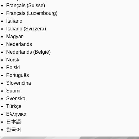
Français (Suisse)
Français (Luxembourg)
Italiano
Italiano (Svizzera)
Magyar
Nederlands
Nederlands (België)
Norsk
Polski
Português
Slovenčina
Suomi
Svenska
Türkçe
Ελληνικά
日本語
한국어