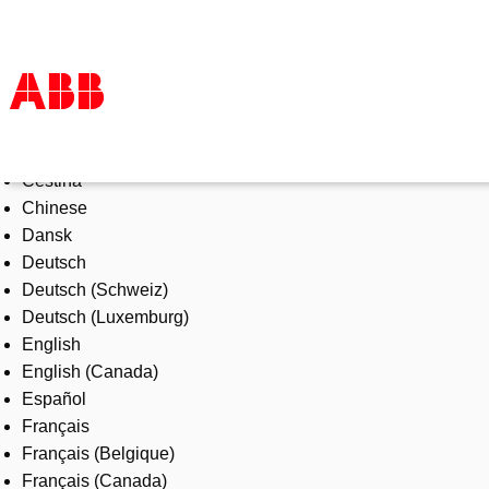
Select Language
Products & Solutions
Čeština
Industries
Chinese
Services
Dansk
About us
Deutsch
Where to buy
Deutsch (Schweiz)
Contact us
Deutsch (Luxemburg)
Careers
English
English (Canada)
Español
Français
Français (Belgique)
Français (Canada)