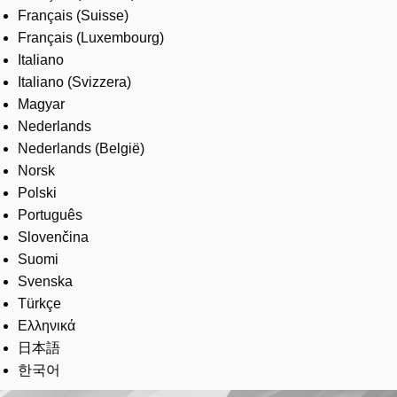
Français (Suisse)
Français (Luxembourg)
Italiano
Italiano (Svizzera)
Magyar
Nederlands
Nederlands (België)
Norsk
Polski
Português
Slovenčina
Suomi
Svenska
Türkçe
Ελληνικά
日本語
한국어