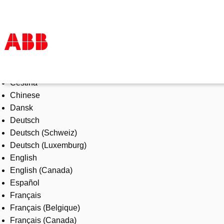
Select Language
Products & Solutions
Čeština
Industries
Chinese
Services
Dansk
About us
Deutsch
Where to buy
Deutsch (Schweiz)
Contact us
Deutsch (Luxemburg)
Careers
English
English (Canada)
Español
Français
Français (Belgique)
Français (Canada)