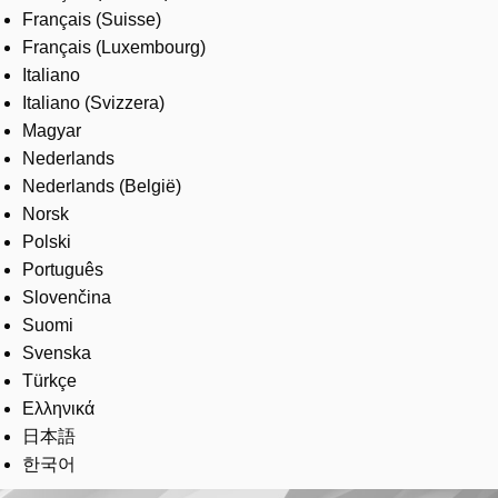
Français (Suisse)
Français (Luxembourg)
Italiano
Italiano (Svizzera)
Magyar
Nederlands
Nederlands (België)
Norsk
Polski
Português
Slovenčina
Suomi
Svenska
Türkçe
Ελληνικά
日本語
한국어