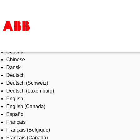
Select Language
Products & Solutions
Čeština
Industries
Chinese
Services
Dansk
About us
Deutsch
Where to buy
Deutsch (Schweiz)
Contact us
Deutsch (Luxemburg)
Careers
English
English (Canada)
Español
Français
Français (Belgique)
Français (Canada)