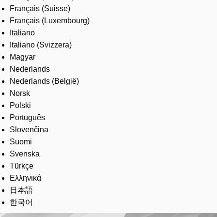
Français (Suisse)
Français (Luxembourg)
Italiano
Italiano (Svizzera)
Magyar
Nederlands
Nederlands (België)
Norsk
Polski
Português
Slovenčina
Suomi
Svenska
Türkçe
Ελληνικά
日本語
한국어