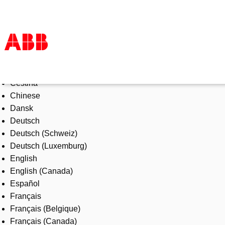
Select Language
Products & Solutions
Čeština
Industries
Chinese
Services
Dansk
About us
Deutsch
Where to buy
Deutsch (Schweiz)
Contact us
Deutsch (Luxemburg)
Careers
English
English (Canada)
Español
Français
Français (Belgique)
Français (Canada)