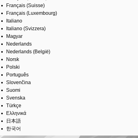
Français (Suisse)
Français (Luxembourg)
Italiano
Italiano (Svizzera)
Magyar
Nederlands
Nederlands (België)
Norsk
Polski
Português
Slovenčina
Suomi
Svenska
Türkçe
Ελληνικά
日本語
한국어