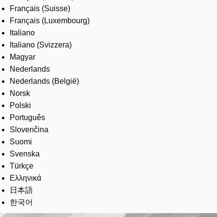
Français (Suisse)
Français (Luxembourg)
Italiano
Italiano (Svizzera)
Magyar
Nederlands
Nederlands (België)
Norsk
Polski
Português
Slovenčina
Suomi
Svenska
Türkçe
Ελληνικά
日本語
한국어