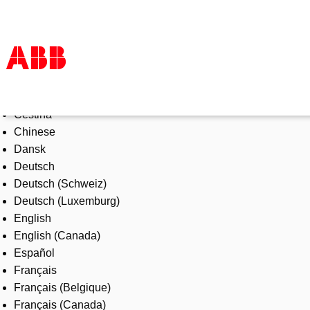
Select Language
Products & Solutions
Čeština
Industries
Chinese
Services
Dansk
About us
Deutsch
Where to buy
Deutsch (Schweiz)
Contact us
Deutsch (Luxemburg)
Careers
English
English (Canada)
Español
Français
Français (Belgique)
Français (Canada)