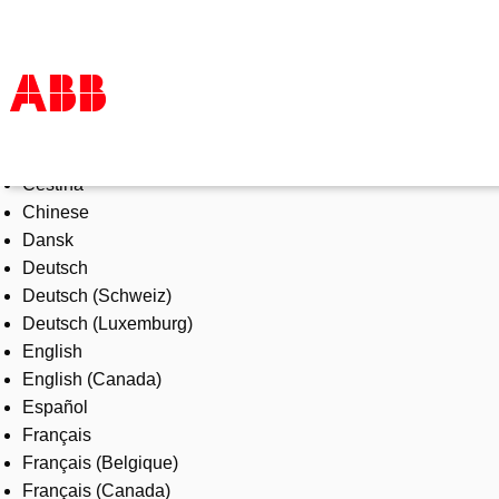
Select Language
Products & Solutions
Čeština
Industries
Chinese
Services
Dansk
About us
Deutsch
Where to buy
Deutsch (Schweiz)
Contact us
Deutsch (Luxemburg)
Careers
English
English (Canada)
Español
Français
Français (Belgique)
Français (Canada)