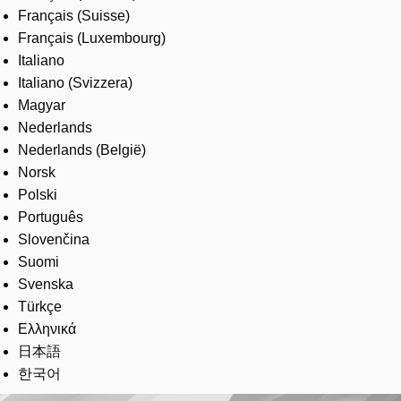
Français (Suisse)
Français (Luxembourg)
Italiano
Italiano (Svizzera)
Magyar
Nederlands
Nederlands (België)
Norsk
Polski
Português
Slovenčina
Suomi
Svenska
Türkçe
Ελληνικά
日本語
한국어