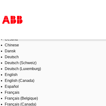
Select Language
Products & Solutions
Čeština
Industries
Chinese
Services
Dansk
About us
Deutsch
Where to buy
Deutsch (Schweiz)
Contact us
Deutsch (Luxemburg)
Careers
English
English (Canada)
Español
Français
Français (Belgique)
Français (Canada)