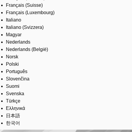
Français (Suisse)
Français (Luxembourg)
Italiano
Italiano (Svizzera)
Magyar
Nederlands
Nederlands (België)
Norsk
Polski
Português
Slovenčina
Suomi
Svenska
Türkçe
Ελληνικά
日本語
한국어