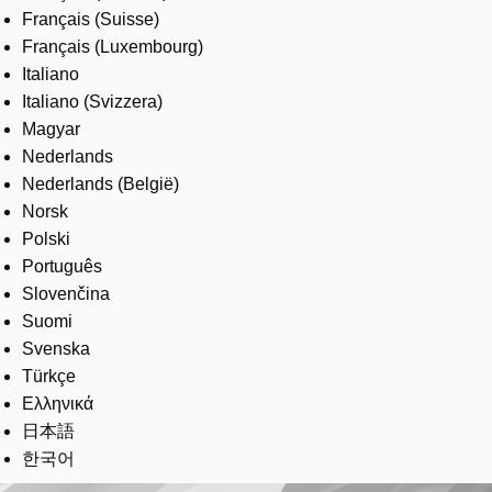
Français (Suisse)
Français (Luxembourg)
Italiano
Italiano (Svizzera)
Magyar
Nederlands
Nederlands (België)
Norsk
Polski
Português
Slovenčina
Suomi
Svenska
Türkçe
Ελληνικά
日本語
한국어