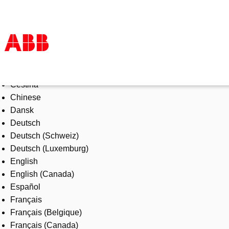
Select Language
Products & Solutions
Čeština
Industries
Chinese
Services
Dansk
About us
Deutsch
Where to buy
Deutsch (Schweiz)
Contact us
Deutsch (Luxemburg)
Careers
English
English (Canada)
Español
Français
Français (Belgique)
Français (Canada)