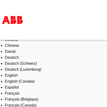
Select Language
Products & Solutions
Čeština
Industries
Chinese
Services
Dansk
About us
Deutsch
Where to buy
Deutsch (Schweiz)
Contact us
Deutsch (Luxemburg)
Careers
English
English (Canada)
Español
Français
Français (Belgique)
Français (Canada)