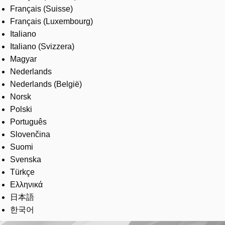
Français (Suisse)
Français (Luxembourg)
Italiano
Italiano (Svizzera)
Magyar
Nederlands
Nederlands (België)
Norsk
Polski
Português
Slovenčina
Suomi
Svenska
Türkçe
Ελληνικά
日本語
한국어