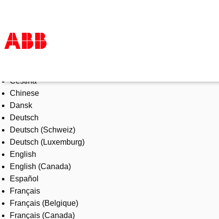
Select Language
Products & Solutions
Čeština
Industries
Chinese
Services
Dansk
About us
Deutsch
Where to buy
Deutsch (Schweiz)
Contact us
Deutsch (Luxemburg)
Careers
English
English (Canada)
Español
Français
Français (Belgique)
Français (Canada)