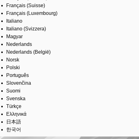
Français (Suisse)
Français (Luxembourg)
Italiano
Italiano (Svizzera)
Magyar
Nederlands
Nederlands (België)
Norsk
Polski
Português
Slovenčina
Suomi
Svenska
Türkçe
Ελληνικά
日本語
한국어