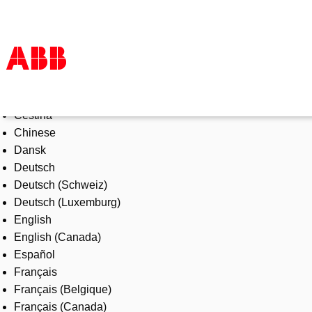
Select Language
Products & Solutions
Čeština
Industries
Chinese
Services
Dansk
About us
Deutsch
Where to buy
Deutsch (Schweiz)
Contact us
Deutsch (Luxemburg)
Careers
English
English (Canada)
Español
Français
Français (Belgique)
Français (Canada)