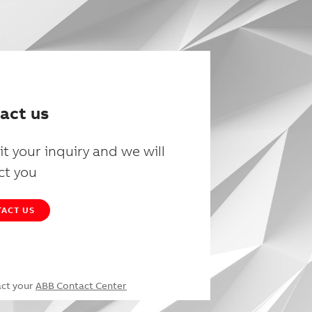
act us
t your inquiry and we will
ct you
ACT US
act your
ABB Contact Center