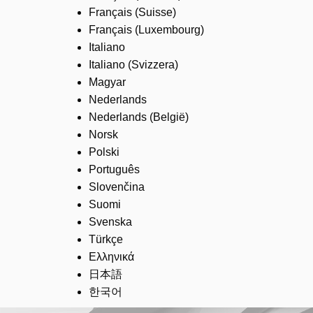
Français (Suisse)
Français (Luxembourg)
Italiano
Italiano (Svizzera)
Magyar
Nederlands
Nederlands (België)
Norsk
Polski
Português
Slovenčina
Suomi
Svenska
Türkçe
Ελληνικά
日本語
한국어