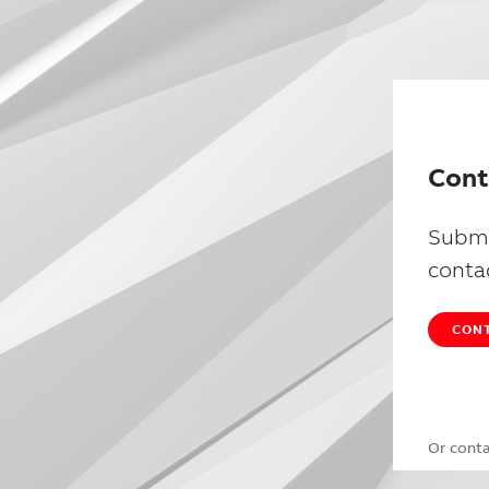
Cont
Submi
conta
CONT
Or cont