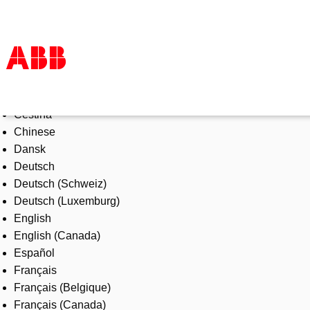
Select Language
Products & Solutions
Čeština
Industries
Chinese
Services
Dansk
About us
Deutsch
Where to buy
Deutsch (Schweiz)
Contact us
Deutsch (Luxemburg)
Careers
English
English (Canada)
Español
Français
Français (Belgique)
Français (Canada)