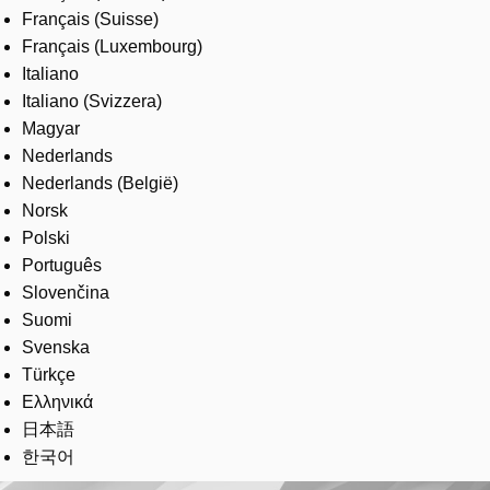
Français (Suisse)
Français (Luxembourg)
Italiano
Italiano (Svizzera)
Magyar
Nederlands
Nederlands (België)
Norsk
Polski
Português
Slovenčina
Suomi
Svenska
Türkçe
Ελληνικά
日本語
한국어