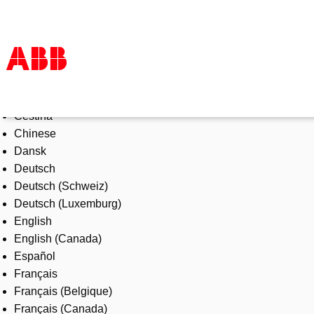
Select Language
Products & Solutions
Čeština
Industries
Chinese
Services
Dansk
About us
Deutsch
Where to buy
Deutsch (Schweiz)
Contact us
Deutsch (Luxemburg)
Careers
English
English (Canada)
Español
Français
Français (Belgique)
Français (Canada)