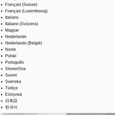
Français (Suisse)
Français (Luxembourg)
Italiano
Italiano (Svizzera)
Magyar
Nederlands
Nederlands (België)
Norsk
Polski
Português
Slovenčina
Suomi
Svenska
Türkçe
Ελληνικά
日本語
한국어