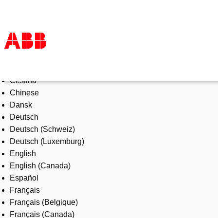
Select Language
Products & Solutions
Čeština
Industries
Chinese
Services
Dansk
About us
Deutsch
Where to buy
Deutsch (Schweiz)
Contact us
Deutsch (Luxemburg)
Careers
English
English (Canada)
Español
Français
Français (Belgique)
Français (Canada)