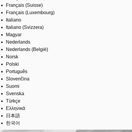
Français (Suisse)
Français (Luxembourg)
Italiano
Italiano (Svizzera)
Magyar
Nederlands
Nederlands (België)
Norsk
Polski
Português
Slovenčina
Suomi
Svenska
Türkçe
Ελληνικά
日本語
한국어