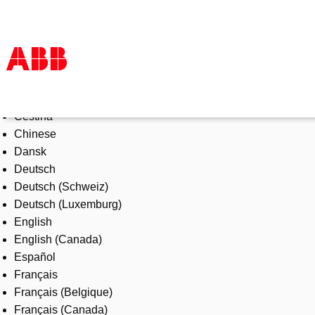
Select Language
Products & Solutions
Čeština
Industries
Chinese
Services
Dansk
About us
Deutsch
Where to buy
Deutsch (Schweiz)
Contact us
Deutsch (Luxemburg)
Careers
English
English (Canada)
Español
Français
Français (Belgique)
Français (Canada)