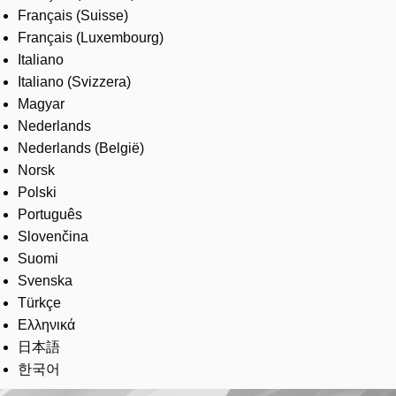
Français (Suisse)
Français (Luxembourg)
Italiano
Italiano (Svizzera)
Magyar
Nederlands
Nederlands (België)
Norsk
Polski
Português
Slovenčina
Suomi
Svenska
Türkçe
Ελληνικά
日本語
한국어