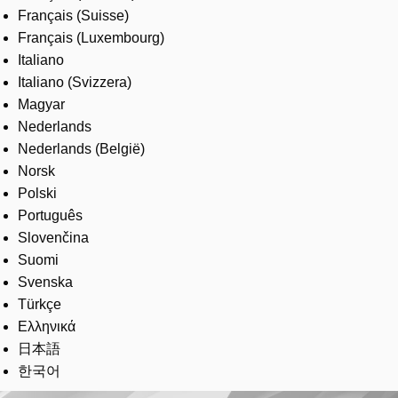
Français (Suisse)
Français (Luxembourg)
Italiano
Italiano (Svizzera)
Magyar
Nederlands
Nederlands (België)
Norsk
Polski
Português
Slovenčina
Suomi
Svenska
Türkçe
Ελληνικά
日本語
한국어