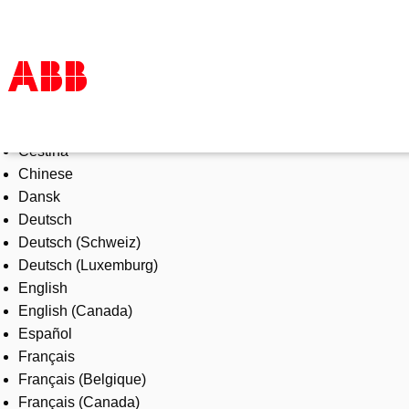
Select Language
Products & Solutions
Čeština
Industries
Chinese
Services
Dansk
About us
Deutsch
Where to buy
Deutsch (Schweiz)
Contact us
Deutsch (Luxemburg)
Careers
English
English (Canada)
Español
Français
Français (Belgique)
Français (Canada)