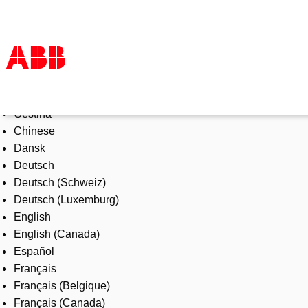
Select Language
Products & Solutions
Čeština
Industries
Chinese
Services
Dansk
About us
Deutsch
Where to buy
Deutsch (Schweiz)
Contact us
Deutsch (Luxemburg)
Careers
English
English (Canada)
Español
Français
Français (Belgique)
Français (Canada)