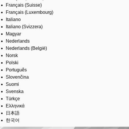
Français (Suisse)
Français (Luxembourg)
Italiano
Italiano (Svizzera)
Magyar
Nederlands
Nederlands (België)
Norsk
Polski
Português
Slovenčina
Suomi
Svenska
Türkçe
Ελληνικά
日本語
한국어