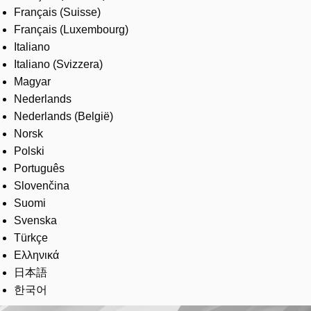
Français (Suisse)
Français (Luxembourg)
Italiano
Italiano (Svizzera)
Magyar
Nederlands
Nederlands (België)
Norsk
Polski
Português
Slovenčina
Suomi
Svenska
Türkçe
Ελληνικά
日本語
한국어