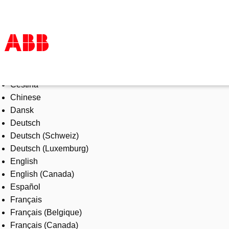
Select Language
Products & Solutions
Čeština
Industries
Chinese
Services
Dansk
About us
Deutsch
Where to buy
Deutsch (Schweiz)
Contact us
Deutsch (Luxemburg)
Careers
English
English (Canada)
Español
Français
Français (Belgique)
Français (Canada)