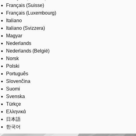
Français (Suisse)
Français (Luxembourg)
Italiano
Italiano (Svizzera)
Magyar
Nederlands
Nederlands (België)
Norsk
Polski
Português
Slovenčina
Suomi
Svenska
Türkçe
Ελληνικά
日本語
한국어