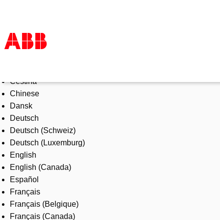
Select Language
Products & Solutions
Čeština
Industries
Chinese
Services
Dansk
About us
Deutsch
Where to buy
Deutsch (Schweiz)
Contact us
Deutsch (Luxemburg)
Careers
English
English (Canada)
Español
Français
Français (Belgique)
Français (Canada)