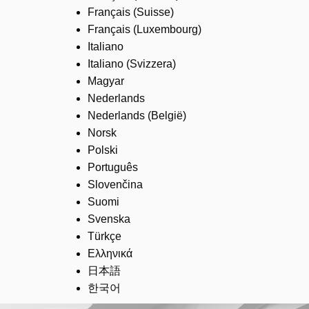
Français (Suisse)
Français (Luxembourg)
Italiano
Italiano (Svizzera)
Magyar
Nederlands
Nederlands (België)
Norsk
Polski
Português
Slovenčina
Suomi
Svenska
Türkçe
Ελληνικά
日本語
한국어