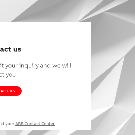
act us
t your inquiry and we will
ct you
ACT US
act your
ABB Contact Center