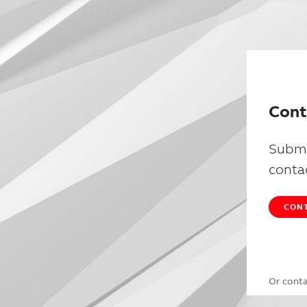
Cont
Submi
conta
CONT
Or cont