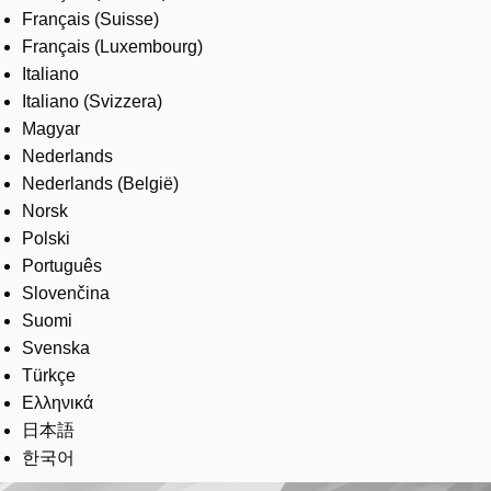
Français (Suisse)
Français (Luxembourg)
Italiano
Italiano (Svizzera)
Magyar
Nederlands
Nederlands (België)
Norsk
Polski
Português
Slovenčina
Suomi
Svenska
Türkçe
Ελληνικά
日本語
한국어