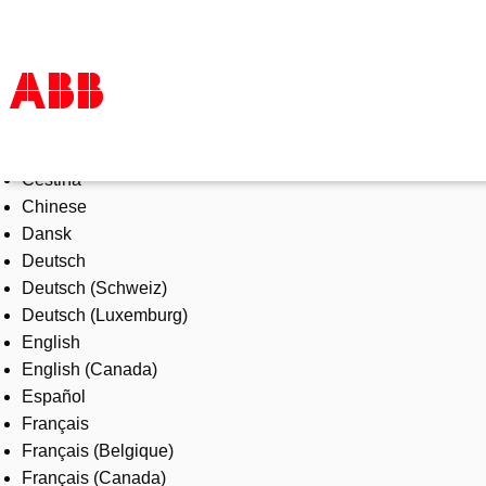
Select Language
Products & Solutions
Čeština
Industries
Chinese
Services
Dansk
About us
Deutsch
Where to buy
Deutsch (Schweiz)
Contact us
Deutsch (Luxemburg)
Careers
English
English (Canada)
Español
Français
Français (Belgique)
Français (Canada)