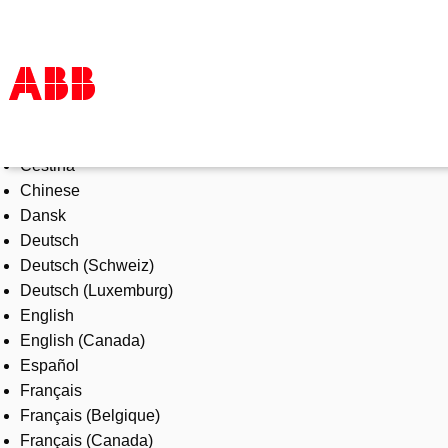
Select Language
Products & Solutions
Čeština
Industries
Chinese
Services
Dansk
About us
Deutsch
Where to buy
Deutsch (Schweiz)
Contact us
Deutsch (Luxemburg)
Careers
English
English (Canada)
Español
Français
Français (Belgique)
Français (Canada)