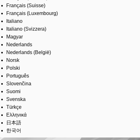
Français (Suisse)
Français (Luxembourg)
Italiano
Italiano (Svizzera)
Magyar
Nederlands
Nederlands (België)
Norsk
Polski
Português
Slovenčina
Suomi
Svenska
Türkçe
Ελληνικά
日本語
한국어