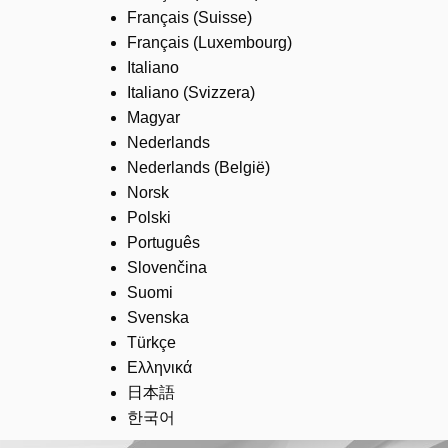
Français (Suisse)
Français (Luxembourg)
Italiano
Italiano (Svizzera)
Magyar
Nederlands
Nederlands (België)
Norsk
Polski
Português
Slovenčina
Suomi
Svenska
Türkçe
Ελληνικά
日本語
한국어