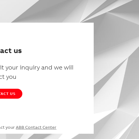
act us
t your inquiry and we will
ct you
ACT US
act your
ABB Contact Center