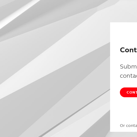
Cont
Submi
conta
CONT
Or cont