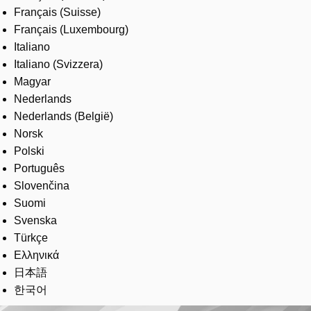
Français (Suisse)
Français (Luxembourg)
Italiano
Italiano (Svizzera)
Magyar
Nederlands
Nederlands (België)
Norsk
Polski
Português
Slovenčina
Suomi
Svenska
Türkçe
Ελληνικά
日本語
한국어