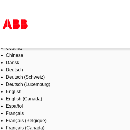
Select Language
Products & Solutions
Čeština
Industries
Chinese
Services
Dansk
About us
Deutsch
Where to buy
Deutsch (Schweiz)
Contact us
Deutsch (Luxemburg)
Careers
English
English (Canada)
Español
Français
Français (Belgique)
Français (Canada)