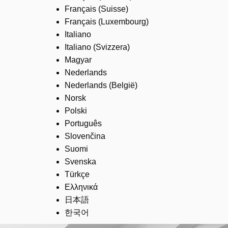
Français (Suisse)
Français (Luxembourg)
Italiano
Italiano (Svizzera)
Magyar
Nederlands
Nederlands (België)
Norsk
Polski
Português
Slovenčina
Suomi
Svenska
Türkçe
Ελληνικά
日本語
한국어